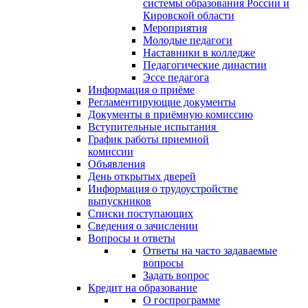
системы образования России и
Кировской области
Мероприятия
Молодые педагоги
Наставники в колледже
Педагогические династии
Эссе педагога
Информация о приёме
Регламентирующие документы
Документы в приёмную комиссию
Вступительные испытания
График работы приемной
комиссии
Объявления
День открытых дверей
Информация о трудоустройстве
выпускников
Списки поступающих
Сведения о зачислении
Вопросы и ответы
Ответы на часто задаваемые
вопросы
Задать вопрос
Кредит на образование
О госпрограмме