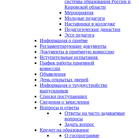
системы образования России и
Кировской области
Мероприятия
Молодые педагоги
Наставники в колледже
Педагогические династии
Эссе педагога
Информация о приёме
Регламентирующие документы
Документы в приёмную комиссию
Вступительные испытания
График работы приемной
комиссии
Объявления
День открытых дверей
Информация о трудоустройстве
выпускников
Списки поступающих
Сведения о зачислении
Вопросы и ответы
Ответы на часто задаваемые
вопросы
Задать вопрос
Кредит на образование
О госпрограмме