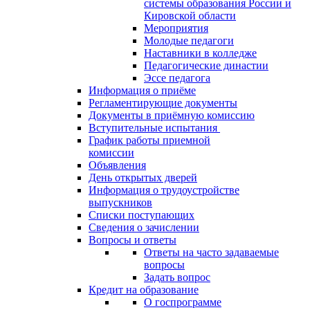
системы образования России и
Кировской области
Мероприятия
Молодые педагоги
Наставники в колледже
Педагогические династии
Эссе педагога
Информация о приёме
Регламентирующие документы
Документы в приёмную комиссию
Вступительные испытания
График работы приемной
комиссии
Объявления
День открытых дверей
Информация о трудоустройстве
выпускников
Списки поступающих
Сведения о зачислении
Вопросы и ответы
Ответы на часто задаваемые
вопросы
Задать вопрос
Кредит на образование
О госпрограмме